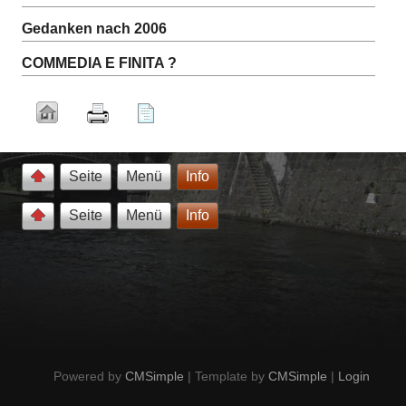
Gedanken nach 2006
COMMEDIA E FINITA ?
Seite
Menü
Info
Seite
Menü
Info
Powered by
CMSimple
| Template by
CMSimple
|
Login