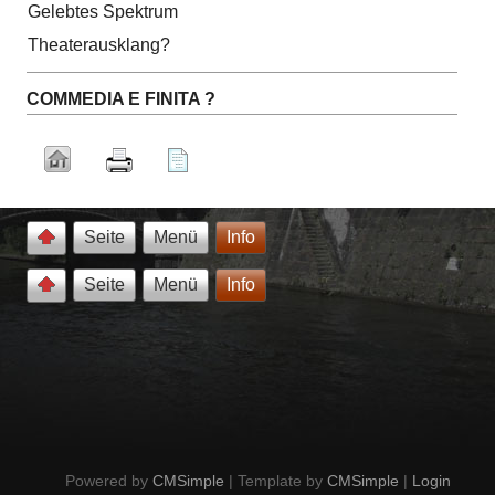
Gelebtes Spektrum
Theaterausklang?
COMMEDIA E FINITA ?
Seite
Menü
Info
Seite
Menü
Info
Powered by
CMSimple
| Template by
CMSimple
|
Login