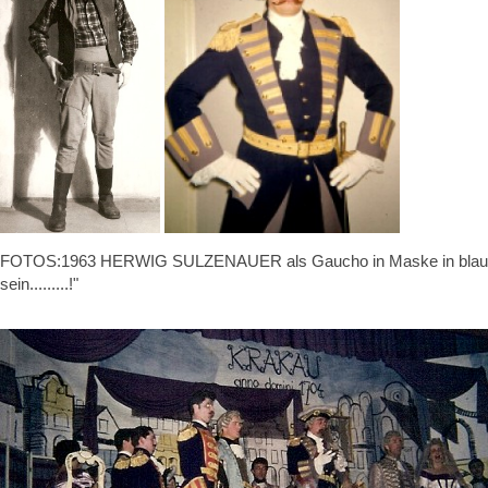
FOTOS:1963 HERWIG SULZENAUER als Gaucho in Maske in blau und Ob
sein.........!"