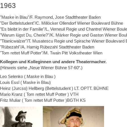
1963
"Maske in Blau"/F. Raymond, Jose Stadttheater Baden
"Der Bettelstudent"/C. Millöcker Ollendorf Wiener Boulevard Bühne
"Es bleibt in der Familie"/L. Verneuil Regie und Chantrel Wiener Bou
"Warum lügst Du, Cherie?"/K. Märker Regie und Gaston Wiener Bou
"Titanicwalzer"/T. Musatescu Regie und Spirache Wiener Boulevard
"Rübezahl"/A. Hamig Rübezahl Stadttheater Baden
"Tom rettet Muff Potter"/M. Twain Pitt Volkstheater Wien
Kollegen und Kolleginnen und andere Theatermacher.
(Hinweis siehe „Neue Wiener Bühne 57-60“.)
Leo Selenko ( Maske in Blau )
Louis Essl ( Maske in Blau)
Heinz (Jurcso) Hellberg (Bettelstudent ) LT. OPTT. BÜHNE
Mario Kranz ( Tom rettet Muff Potter ) VTH
Fritz Muliar ( Tom rettet Muff Potter )BGTH KS