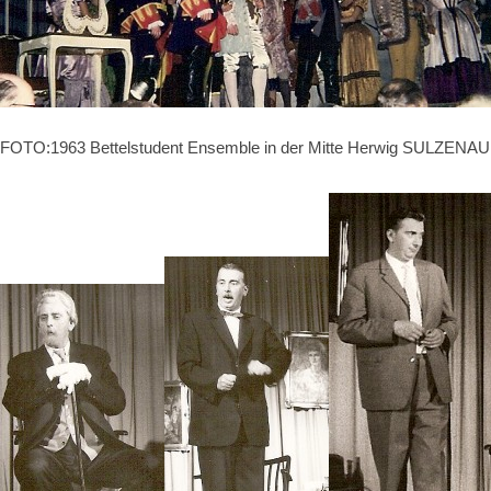
FOTO:1963 Bettelstudent Ensemble in der Mitte Herwig SULZENAUE