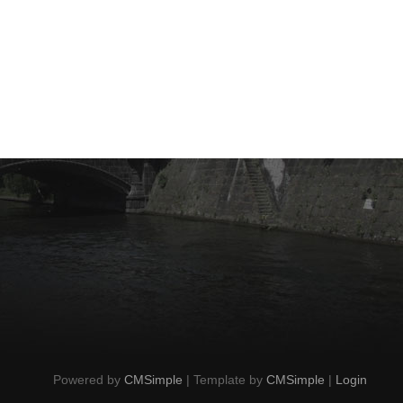
Powered by
CMSimple
| Template by
CMSimple
|
Login