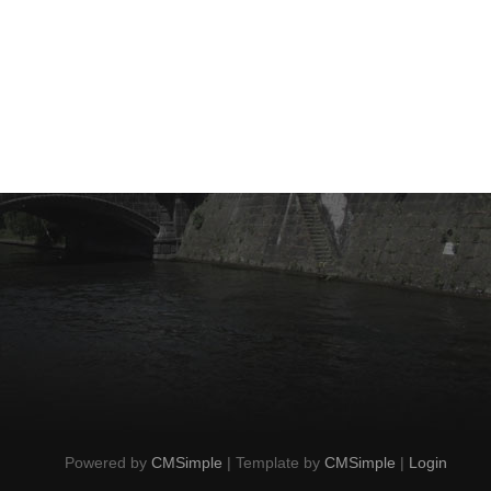
Powered by
CMSimple
| Template by
CMSimple
|
Login