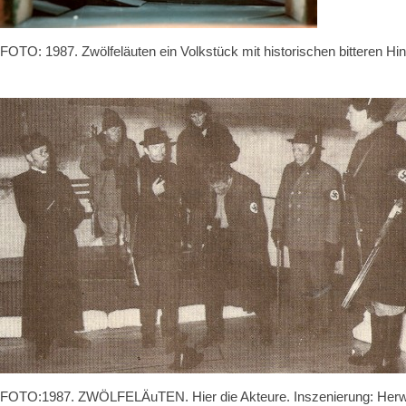
FOTO: 1987. Zwölfeläuten ein Volkstück mit historischen bitteren H
FOTO:1987. ZWÖLFELÄuTEN. Hier die Akteure. Inszenierung: He