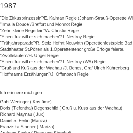
1987
"Die Zirkusprinzessin"/E. Kalman Regie (Johann-Strauß-Operette Wi
"Irma la Douce"/Breffort und Monnot Regie
"Zehn kleine Negerlein"/A. Christie Regie
"Einen Jux will er sich machen"/J. Nestroy Regie
"Frühjahrsparade"/R. Stolz Hofrat Neuwirth (Operettenfestspiele B
Stadttheater St.Pölten als 1.Operettentenor große Erfolge feierte.
"Zwölfeläuten"/H. Unger Regie
"Einen Jux will er sich machen"/J. Nestroy (WA) Regie
"Gruß und Kuß aus der Wachau"/J. Benes, Graf Ulrich Kührenberg
"Hoffmanns Erzählungen"/J. Offenbach Regie
Ich erinnere mich gern.
Gabi Weninger ( Kostüme)
Doris (Tiefenthal) Degenschild ( Gruß u. Kuss aus der Wachau)
Richard Maynau ( Jux)
Daniel S. Ferlin (Mariza)
Franziska Stanner ( Mariza)
Andreas Sosko ( Rose von Stambul)