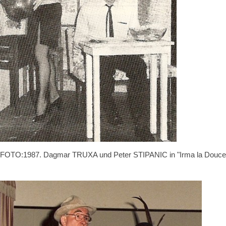
FOTO:1987. Dagmar TRUXA und Peter STIPANIC in "Irma la Douce"