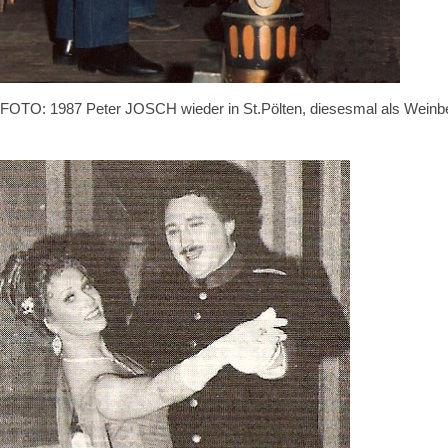
FOTO: 1987 Peter JOSCH wieder in St.Pölten, diesesmal als Weinber