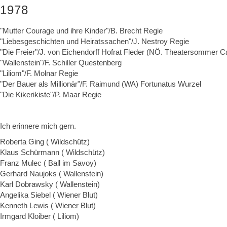
1978
"Mutter Courage und ihre Kinder"/B. Brecht Regie
"Liebesgeschichten und Heiratssachen"/J. Nestroy Regie
"Die Freier"/J. von Eichendorff Hofrat Fleder (NÖ. Theatersommer 
"Wallenstein"/F. Schiller Questenberg
"Liliom"/F. Molnar Regie
"Der Bauer als Millionär"/F. Raimund (WA) Fortunatus Wurzel
"Die Kikerikiste"/P. Maar Regie
Ich erinnere mich gern.
Roberta Ging ( Wildschütz)
Klaus Schürmann ( Wildschütz)
Franz Mulec ( Ball im Savoy)
Gerhard Naujoks ( Wallenstein)
Karl Dobrawsky ( Wallenstein)
Angelika Siebel ( Wiener Blut)
Kenneth Lewis ( Wiener Blut)
Irmgard Kloiber ( Liliom)