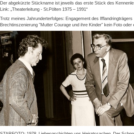
Der abgekürzte Stückname ist jeweils das erste Stück des Kennenler
Link: „Theaterleitung - St.Pölten 1975 – 1991“
Trotz meines Jahrunderterfolges: Engagement des Ifflandringträger
Brechtinszenierung "Mutter Courage und ihre Kinder" kein Foto oder 
STARFOTO: 1978. Liebesgschichten uns Heiratssachen. Der Schnofer