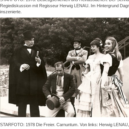
Regiediskussion mit Regisseur Herwig LENAU. Im Hintergrund Dagm
inszenierte.
STARFOTO: 1978 Die Freier. Carnuntum. Von links: Herwig LEN