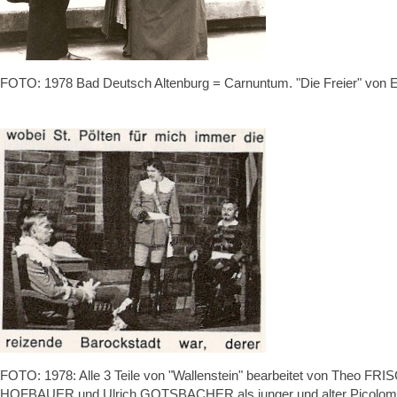
FOTO: 1978 Bad Deutsch Altenburg = Carnuntum. "Die Freier" von Ei
FOTO: 1978: Alle 3 Teile von "Wallenstein" bearbeitet von Theo F
HOFBAUER und Ulrich GOTSBACHER als junger und alter Picolomi