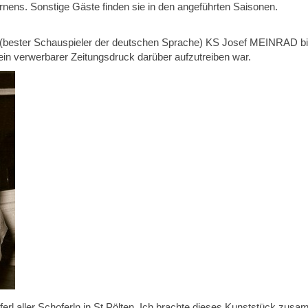
nens. Sonstige Gäste finden sie in den angeführten Saisonen.
s (bester Schauspieler der deutschen Sprache) KS Josef MEINRAD bi
ein verwerbarer Zeitungsdruck darüber aufzutreiben war.
l aller Schoferln in St.Pölten. Ich brachte dieses Kunststück zus