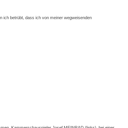
n ich betrübt, dass ich von meiner wegweisenden
ammen. Kammerschauspieler Josef MEINRAD (links), bei einer