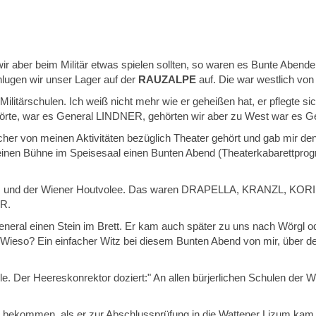
ber beim Militär etwas spielen sollten, so waren es Bunte Abende. 
ugen wir unser Lager auf der
RAUZALPE
auf. Die war westlich vo
itärschulen. Ich weiß nicht mehr wie er geheißen hat, er pflegte sich
gehörte, war es General LINDNER, gehörten wir aber zu West war es 
 von meinen Aktivitäten bezüglich Theater gehört und gab mir den
kleinen Bühne im Speisesaal einen Bunten Abend (Theaterkabarettpr
er, und der Wiener Houtvolee. Das waren DRAPELLA, KRANZL,
ER.
eneral einen Stein im Brett. Er kam auch später zu uns nach Wörgl od
Wieso? Ein einfacher Witz bei diesem Bunten Abend von mir, über den
chule. Der Heereskonrektor doziert:" An allen bürjerlichen Schulen 
ekommen, als er zur Abschlussprüfung in die Wattener Lizum kam, un