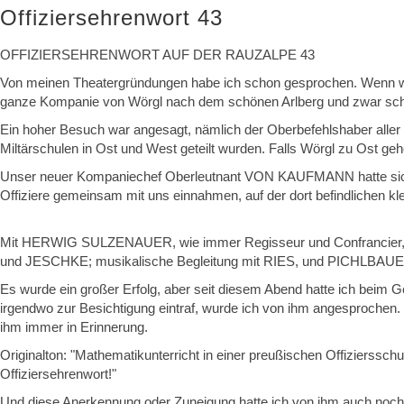
Offiziersehrenwort 43
OFFIZIERSEHRENWORT AUF DER RAUZALPE 43
Von meinen Theatergründungen habe ich schon gesprochen. Wenn wir a
ganze Kompanie von Wörgl nach dem schönen Arlberg und zwar schl
Ein hoher Besuch war angesagt, nämlich der Oberbefehlshaber aller Mil
Miltärschulen in Ost und West geteilt wurden. Falls Wörgl zu Ost 
Unser neuer Kompaniechef Oberleutnant VON KAUFMANN hatte sicher
Offiziere gemeinsam mit uns einnahmen, auf der dort befindlichen 
Mit HERWIG SULZENAUER, wie immer Regisseur und Confranci
und JESCHKE; musikalische Begleitung mit RIES, und PICHLBAU
Es wurde ein großer Erfolg, aber seit diesem Abend hatte ich beim G
irgendwo zur Besichtigung eintraf, wurde ich von ihm angesprochen. 
ihm immer in Erinnerung.
Originalton: "Mathematikunterricht in einer preußischen Offizierss
Offiziersehrenwort!"
Und diese Anerkennung oder Zuneigung hatte ich von ihm auch noch b