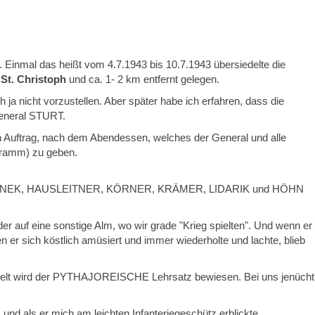
Einmal das heißt vom 4.7.1943 bis 10.7.1943 übersiedelte die
n
St. Christoph
und ca. 1- 2 km entfernt gelegen.
 ja nicht vorzustellen. Aber später habe ich erfahren, dass die
General STURT.
 Auftrag, nach dem Abendessen, welches der General und alle
ogramm) zu geben.
 KORINEK, HAUSLEITNER, KÖRNER, KRÄMER, LIDARIK und HÖHN
er auf eine sonstige Alm, wo wir grade "Krieg spielten". Und wenn er
 er sich köstlich amüsiert und immer wiederholte und lachte, blieb
der Welt wird der PYTHAJOREISCHE Lehrsatz bewiesen. Bei uns jenücht
d als er mich am leichten Infanteriegeschütz erblickte,