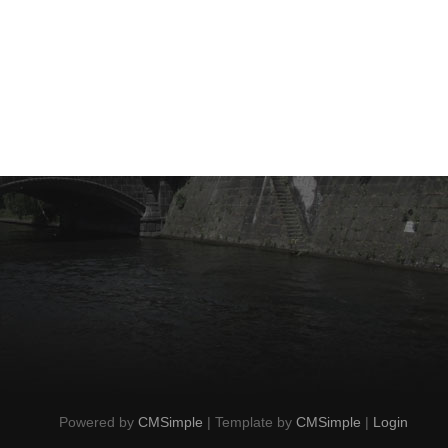
Powered by
CMSimple
| Template by
CMSimple
|
Login